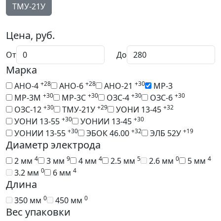
ТМУ-21У
Цена, руб.
От
До
Марка
+28
+28
+30
АНО-4
АНО-6
АНО-21
МР-3
+30
+30
+30
+30
МР-3М
МР-3С
ОЗС-4
ОЗС-6
+30
+29
+32
ОЗС-12
ТМУ-21У
УОНИ 13-45
+30
+30
УОНИ 13-55
УОНИИ 13-45
+30
+32
+19
УОНИИ 13-55
ЭБОК 46.00
ЭЛБ 52У
Диаметр электрода
4
9
4
5
0
4
2 мм
3 мм
4 мм
2.5 мм
2.6 мм
5 мм
0
4
3.2 мм
6 мм
Длина
0
0
350 мм
450 мм
Вес упаковки