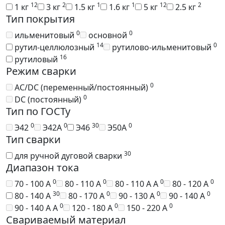
12
2
1
1
12
2
1 кг
3 кг
1.5 кг
1.6 кг
5 кг
2.5 кг
Тип покрытия
0
0
ильменитовый
основной
14
0
рутил-целлюлозный
рутилово-ильменитовый
16
рутиловый
Режим сварки
0
AC/DC (переменный/постоянный)
0
DC (постоянный)
Тип по ГОСТу
0
0
30
0
Э42
Э42А
Э46
Э50А
Тип сварки
30
для ручной дуговой сварки
Диапазон тока
0
0
0
0
70 - 100 А
80 - 110 А
80 - 110 А А
80 - 120 А
30
0
0
0
80 - 140 А
80 - 170 А
90 - 130 А
90 - 140 А
0
0
0
90 - 140 А А
120 - 180 А
150 - 220 А
Свариваемый материал