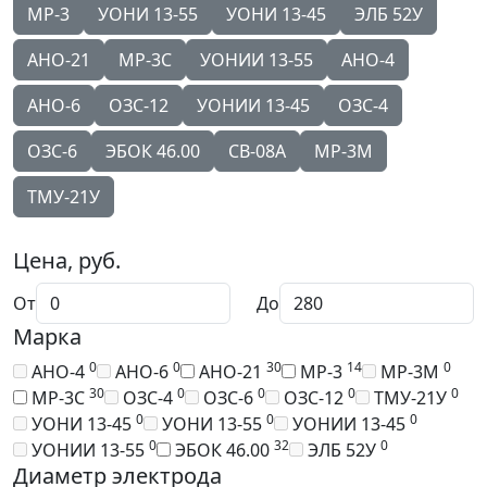
МР-3
УОНИ 13-55
УОНИ 13-45
ЭЛБ 52У
АНО-21
МР-3С
УОНИИ 13-55
АНО-4
АНО-6
ОЗС-12
УОНИИ 13-45
ОЗС-4
ОЗС-6
ЭБОК 46.00
СВ-08А
МР-3М
ТМУ-21У
Цена, руб.
От
До
Марка
0
0
30
14
0
АНО-4
АНО-6
АНО-21
МР-3
МР-3М
30
0
0
0
0
МР-3С
ОЗС-4
ОЗС-6
ОЗС-12
ТМУ-21У
0
0
0
УОНИ 13-45
УОНИ 13-55
УОНИИ 13-45
0
32
0
УОНИИ 13-55
ЭБОК 46.00
ЭЛБ 52У
Диаметр электрода