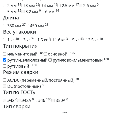
14
29
17
17
0
2 мм
3 мм
4 мм
2.5 мм
2.6 мм
15
0
14
5 мм
3.2 мм
6 мм
Длина
27
23
350 мм
450 мм
Вес упаковки
40
7
3
3
43
10
1 кг
3 кг
1.5 кг
1.6 кг
5 кг
2.5 кг
Тип покрытия
+88
+107
ильменитовый
основной
+30
рутил-целлюлозный
рутилово-ильменитовый
+136
рутиловый
Режим сварки
78
AC/DC (переменный/постоянный)
0
DC (постоянный)
Тип по ГОСТу
0
0
106
0
Э42
Э42А
Э46
Э50А
Тип сварки