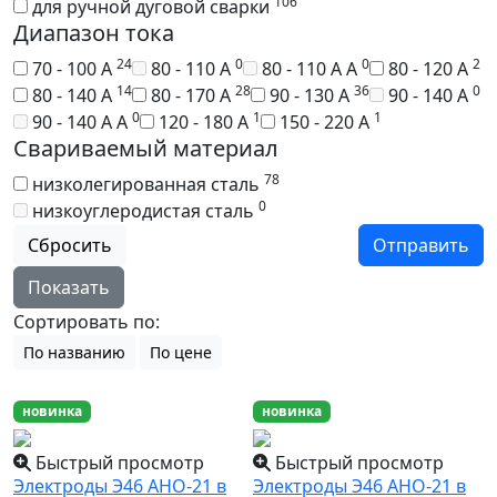
106
для ручной дуговой сварки
Диапазон тока
24
0
0
2
70 - 100 А
80 - 110 А
80 - 110 А А
80 - 120 А
14
28
36
0
80 - 140 А
80 - 170 А
90 - 130 А
90 - 140 А
0
1
1
90 - 140 А А
120 - 180 А
150 - 220 А
Свариваемый материал
78
низколегированная сталь
0
низкоуглеродистая сталь
Сбросить
Отправить
Показать
Сортировать по:
По названию
По цене
новинка
новинка
Быстрый просмотр
Быстрый просмотр
Электроды Э46 АНО-21 в
Электроды Э46 АНО-21 в