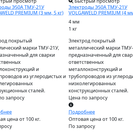
трый просмотр
Быстрый просмотр
роды Э50А ТМУ-21У
Электроды Э50А ТМУ-21У
WELD PREMIUM (3 мм, 5 кг)
VOLGAWELD PREMIUM (4 мм,
4 мм
1 кг
род покрытый
Электрод покрытый
лический марки ТМУ-21У,
металлический марки ТМУ-
азначенный для сварки
предназначенный для свар
ственных
ответственных
локонструкций и
металлоконструкций и
проводов из углеродистых и
трубопроводов из углерод
легированных
низколегированных
рукционных сталей.
конструкционных сталей.
по запросу
Цена по запросу
обнее
Подробнее
я цена от 100 кг.
Оптовая цена от 100 кг.
просу
По запросу