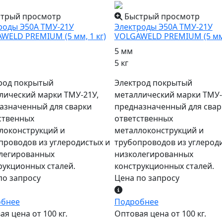
трый просмотр
Быстрый просмотр
роды Э50А ТМУ-21У
Электроды Э50А ТМУ-21У
WELD PREMIUM (5 мм, 1 кг)
VOLGAWELD PREMIUM (5 мм,
5 мм
5 кг
род покрытый
Электрод покрытый
лический марки ТМУ-21У,
металлический марки ТМУ-
азначенный для сварки
предназначенный для свар
ственных
ответственных
локонструкций и
металлоконструкций и
проводов из углеродистых и
трубопроводов из углерод
легированных
низколегированных
рукционных сталей.
конструкционных сталей.
по запросу
Цена по запросу
обнее
Подробнее
я цена от 100 кг.
Оптовая цена от 100 кг.