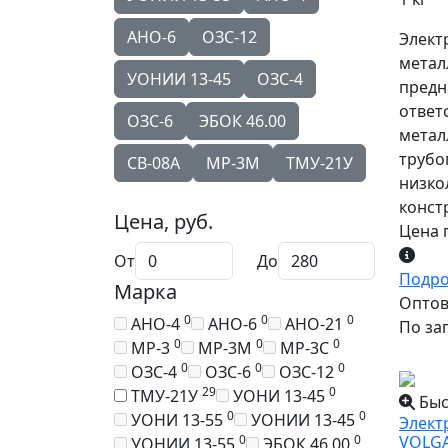
АНО-6
ОЗС-12
Элект
метал
УОНИИ 13-45
ОЗС-4
предн
ответ
ОЗС-6
ЭБОК 46.00
метал
трубо
СВ-08А
МР-3М
ТМУ-21У
низко
конст
Цена, руб.
Цена 
От
До
Подр
Марка
Оптова
0
0
0
АНО-4
АНО-6
АНО-21
По за
0
0
0
МР-3
МР-3М
МР-3С
0
0
0
ОЗС-4
ОЗС-6
ОЗС-12
29
0
ТМУ-21У
УОНИ 13-45
Быс
0
0
УОНИ 13-55
УОНИИ 13-45
Элект
0
0
VOLGA
УОНИИ 13-55
ЭБОК 46.00