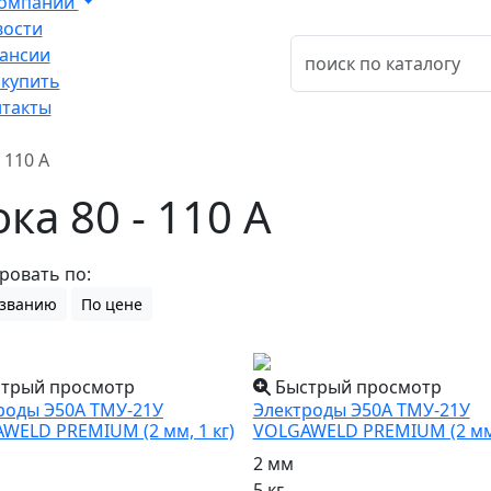
компании
вости
ансии
 купить
такты
- 110 А
ка 80 - 110 А
ровать по:
азванию
По цене
трый просмотр
Быстрый просмотр
роды Э50А ТМУ-21У
Электроды Э50А ТМУ-21У
WELD PREMIUM (2 мм, 1 кг)
VOLGAWELD PREMIUM (2 мм,
2 мм
5 кг