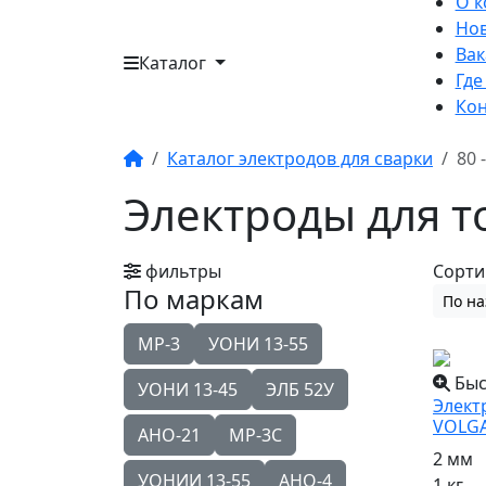
О 
Но
Вак
Каталог
Где
Кон
Каталог электродов для сварки
80 
Электроды для то
фильтры
Сорти
По маркам
По н
МР-3
УОНИ 13-55
Быс
УОНИ 13-45
ЭЛБ 52У
Элект
VOLGA
АНО-21
МР-3С
2 мм
УОНИИ 13-55
АНО-4
1 кг