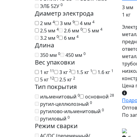
0
ЭЛБ 52У
3 мм
Диаметр электрода
1 кг
4
9
4
2 мм
3 мм
4 мм
Элект
4
0
4
2.5 мм
2.6 мм
5 мм
метал
0
4
3.2 мм
6 мм
предн
Длина
ответ
0
0
350 мм
450 мм
метал
Вес упаковки
трубо
низко
11
2
1
1
1 кг
3 кг
1.5 кг
1.6 кг
конст
12
2
5 кг
2.5 кг
Цена 
Тип покрытия
0
28
ильменитовый
основной
Подр
0
рутил-целлюлозный
Оптова
0
рутилово-ильменитовый
По за
0
рутиловый
Режим сварки
AC/DC (переменный/