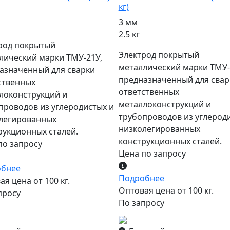
кг)
3 мм
2.5 кг
род покрытый
Электрод покрытый
лический марки ТМУ-21У,
металлический марки ТМУ-
азначенный для сварки
предназначенный для свар
ственных
ответственных
локонструкций и
металлоконструкций и
проводов из углеродистых и
трубопроводов из углерод
легированных
низколегированных
рукционных сталей.
конструкционных сталей.
по запросу
Цена по запросу
обнее
Подробнее
я цена от 100 кг.
Оптовая цена от 100 кг.
просу
По запросу