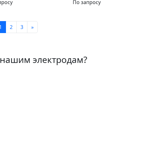
просу
По запросу
1
2
3
»
 нашим электродам?