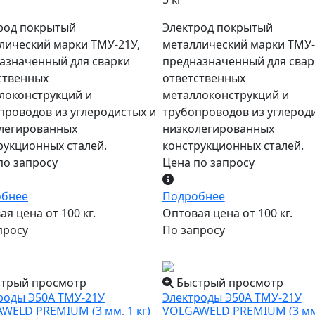
род покрытый
Электрод покрытый
лический марки ТМУ-21У,
металлический марки ТМУ-
азначенный для сварки
предназначенный для свар
ственных
ответственных
локонструкций и
металлоконструкций и
проводов из углеродистых и
трубопроводов из углерод
легированных
низколегированных
рукционных сталей.
конструкционных сталей.
по запросу
Цена по запросу
обнее
Подробнее
я цена от 100 кг.
Оптовая цена от 100 кг.
просу
По запросу
трый просмотр
Быстрый просмотр
роды Э50А ТМУ-21У
Электроды Э50А ТМУ-21У
WELD PREMIUM (3 мм, 1 кг)
VOLGAWELD PREMIUM (3 мм,