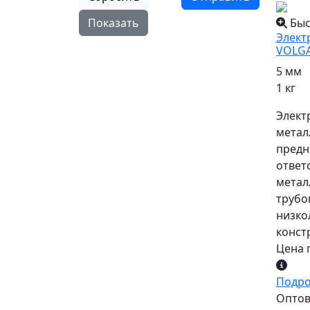
Показать
Быс
Элект
VOLGA
5 мм
1 кг
Элект
метал
предн
ответ
метал
трубо
низко
конст
Цена 
Подр
Оптова