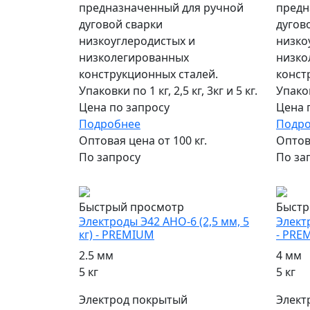
предназначенный для ручной
предн
дуговой сварки
дугов
низкоуглеродистых и
низко
низколегированных
низко
конструкционных сталей.
конст
Упаковки по 1 кг, 2,5 кг, 3кг и 5 кг.
Упаковк
Цена по запросу
Цена 
Подробнее
Подр
Оптовая цена от 100 кг.
Оптова
По запросу
По за
популярный
попул
Быстрый просмотр
Быстр
Электроды Э42 АНО-6 (2,5 мм, 5
Электр
кг) - PREMIUM
- PRE
2.5 мм
4 мм
5 кг
5 кг
Электрод покрытый
Элект