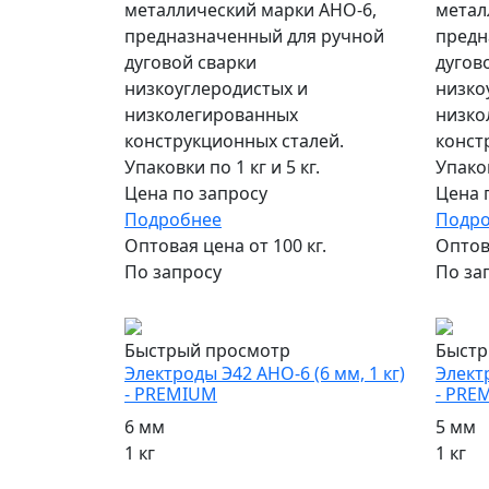
металлический марки АНО-6,
метал
предназначенный для ручной
предн
дуговой сварки
дугов
низкоуглеродистых и
низко
низколегированных
низко
конструкционных сталей.
конст
Упаковки по 1 кг и 5 кг.
Упаков
Цена по запросу
Цена 
Подробнее
Подр
Оптовая цена от 100 кг.
Оптова
По запросу
По за
популярный
попул
Быстрый просмотр
Быстр
Электроды Э42 АНО-6 (6 мм, 1 кг)
Электр
- PREMIUM
- PRE
6 мм
5 мм
1 кг
1 кг