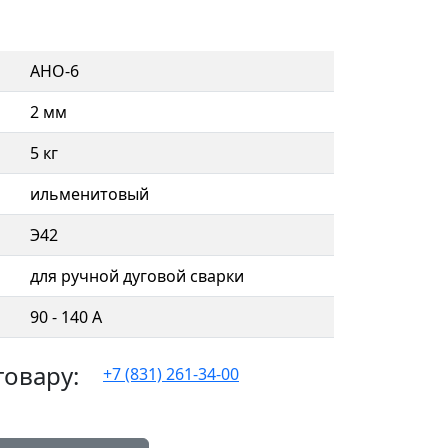
АНО-6
2 мм
5 кг
ильменитовый
Э42
для ручной дуговой сварки
90 - 140 А
товару:
+7 (831) 261-34-00