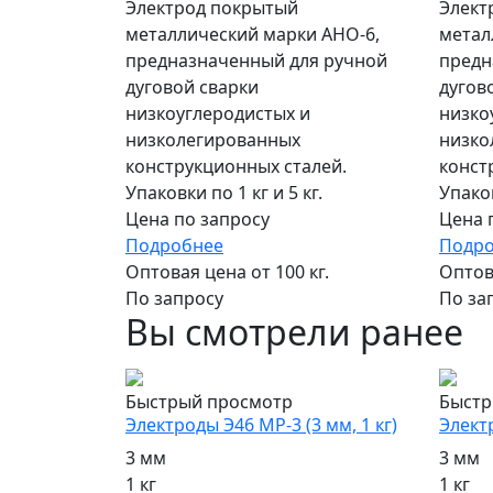
Электрод покрытый
Элект
металлический марки АНО-6,
метал
предназначенный для ручной
предн
дуговой сварки
дугов
низкоуглеродистых и
низко
низколегированных
низко
конструкционных сталей.
конст
Упаковки по 1 кг и 5 кг.
Упаков
Цена по запросу
Цена 
Подробнее
Подр
Оптовая цена от 100 кг.
Оптова
По запросу
По за
Вы смотрели ранее
Быстрый просмотр
Быстр
Электроды Э46 МР-3 (3 мм, 1 кг)
Электр
3 мм
3 мм
1 кг
1 кг