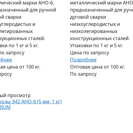
лический марки АНО-6,
металлический марки АНО
азначенный для ручной
предназначенный для руч
ой сварки
дуговой сварки
углеродистых и
низкоуглеродистых и
легированных
низколегированных
рукционных сталей.
конструкционных сталей.
ки по 1 кг и 5 кг.
Упаковки по 1 кг и 5 кг.
по запросу
Цена по запросу
обнее
Подробнее
я цена от 100 кг.
Оптовая цена от 100 кг.
просу
По запросу
ярный
ый просмотр
оды Э42 АНО-6 (5 мм, 1 кг)
MIUM