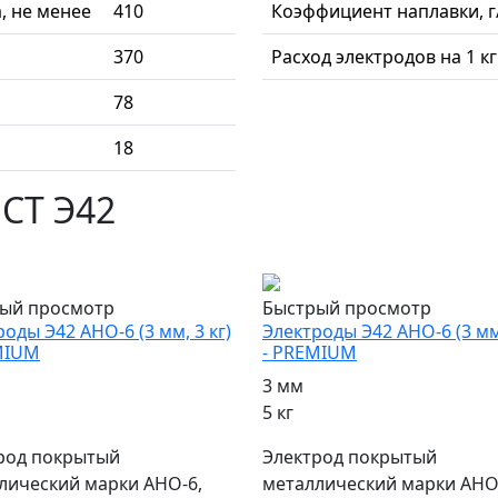
, не менее
410
Коэффициент наплавки, г
370
Расход электродов на 1 к
78
18
СТ Э42
ярный
популярный
ый просмотр
Быстрый просмотр
оды Э42 АНО-6 (3 мм, 3 кг)
Электроды Э42 АНО-6 (3 мм,
MIUM
- PREMIUM
3 мм
5 кг
род покрытый
Электрод покрытый
лический марки АНО-6,
металлический марки АНО