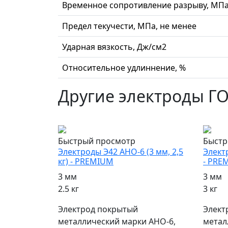
Временное сопротивление разрыву, МПа
Предел текучести, МПа, не менее
Ударная вязкость, Дж/см2
Относительное удлиннение, %
Другие электроды ГО
популярный
попул
Быстрый просмотр
Быстр
Электроды Э42 АНО-6 (3 мм, 2,5
Электр
кг) - PREMIUM
- PRE
3 мм
3 мм
2.5 кг
3 кг
Электрод покрытый
Элект
металлический марки АНО-6,
метал