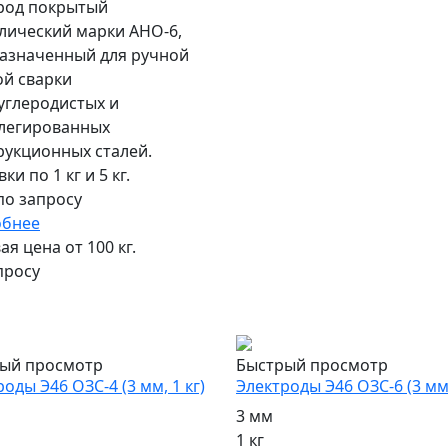
род покрытый
лический марки АНО-6,
азначенный для ручной
ой сварки
углеродистых и
легированных
рукционных сталей.
ки по 1 кг и 5 кг.
по запросу
обнее
я цена от 100 кг.
просу
ый просмотр
Быстрый просмотр
оды Э46 ОЗС-4 (3 мм, 1 кг)
Электроды Э46 ОЗС-6 (3 мм,
3 мм
1 кг