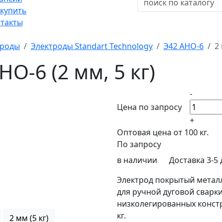
 купить
такты
троды
Электроды Standart Technology
Э42 АНО-6
2 
О-6 (2 мм, 5 кг)
-
Цена по запросу
+
Оптовая цена от 100 кг.
По запросу
в наличии
Доставка 3-5
Электрод покрытый метал
для ручной дуговой сварк
низколегированных констру
кг.
2 мм (5 кг)