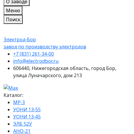
О заводе
Меню
Поиск
Электрод-Бор
завод по производству электродов
+7 (831) 261-34-00
info@electrodbor.ru
606440, Нижегородская область, город Бор,
улица Луначарского, дом 213
Каталог:
МР-3
УОНИ 13-55
УОНИ 13-45
ЭЛБ 52У
АНО-21