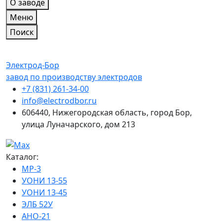
О заводе
Меню
Поиск
Электрод-Бор
завод по производству электродов
+7 (831) 261-34-00
info@electrodbor.ru
606440, Нижегородская область, город Бор,
улица Луначарского, дом 213
Каталог:
МР-3
УОНИ 13-55
УОНИ 13-45
ЭЛБ 52У
АНО-21