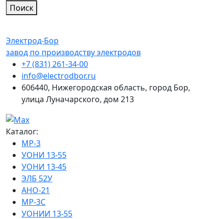
Поиск
Электрод-Бор
завод по производству электродов
+7 (831) 261-34-00
info@electrodbor.ru
606440, Нижегородская область, город Бор,
улица Луначарского, дом 213
Каталог:
МР-3
УОНИ 13-55
УОНИ 13-45
ЭЛБ 52У
АНО-21
МР-3С
УОНИИ 13-55