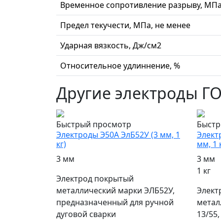
Временное сопротивление разрыву, МПа
Предел текучести, МПа, не менее
Ударная вязкость, Дж/см2
Относительное удлиннение, %
Другие электроды Г
Быстрый просмотр
Быстр
Электроды Э50А ЭлБ52У (3 мм, 1
Элект
кг)
мм, 1 
3 мм
3 мм
1 кг
Электрод покрытый
металлический марки ЭЛБ52У,
Элект
предназначенный для ручной
метал
дуговой сварки
13/55