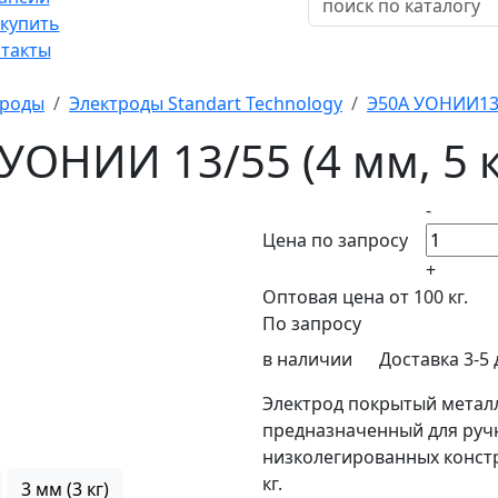
 купить
такты
троды
Электроды Standart Technology
Э50А УОНИИ13
УОНИИ 13/55 (4 мм, 5 к
-
Цена по запросу
+
Оптовая цена от 100 кг.
По запросу
в наличии
Доставка 3-5
Электрод покрытый метал
предназначенный для ручн
низколегированных констру
кг.
3 мм (3 кг)