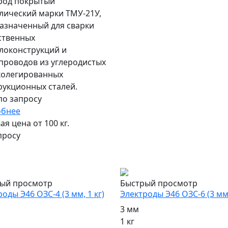
род покрытый
лический марки ТМУ-21У,
азначенный для сварки
ственных
локонструкций и
проводов из углеродистых
колегированных
рукционных сталей.
по запросу
обнее
я цена от 100 кг.
просу
ый просмотр
Быстрый просмотр
оды Э46 ОЗС-4 (3 мм, 1 кг)
Электроды Э46 ОЗС-6 (3 мм,
3 мм
1 кг