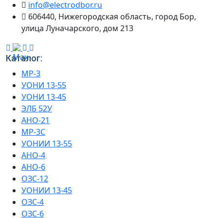
info@electrodbor.ru
606440, Нижегородская область, город Бор,
улица Луначарского, дом 213
Каталог:
МР-3
УОНИ 13-55
УОНИ 13-45
ЭЛБ 52У
АНО-21
МР-3С
УОНИИ 13-55
АНО-4
АНО-6
ОЗС-12
УОНИИ 13-45
ОЗС-4
ОЗС-6