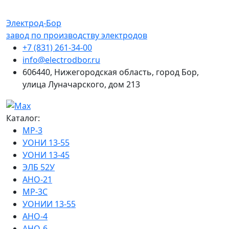
Электрод-Бор
завод по производству электродов
+7 (831) 261-34-00
info@electrodbor.ru
606440, Нижегородская область, город Бор,
улица Луначарского, дом 213
Каталог:
МР-3
УОНИ 13-55
УОНИ 13-45
ЭЛБ 52У
АНО-21
МР-3С
УОНИИ 13-55
АНО-4
АНО-6