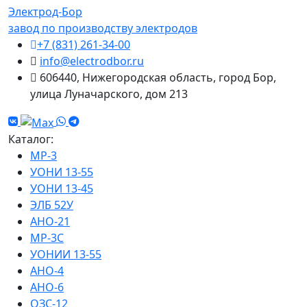
Электрод-Бор
завод по производству электродов
+7 (831) 261-34-00
info@electrodbor.ru
606440, Нижегородская область, город Бор,
улица Луначарского, дом 213
Каталог:
МР-3
УОНИ 13-55
УОНИ 13-45
ЭЛБ 52У
АНО-21
МР-3С
УОНИИ 13-55
АНО-4
АНО-6
ОЗС-12