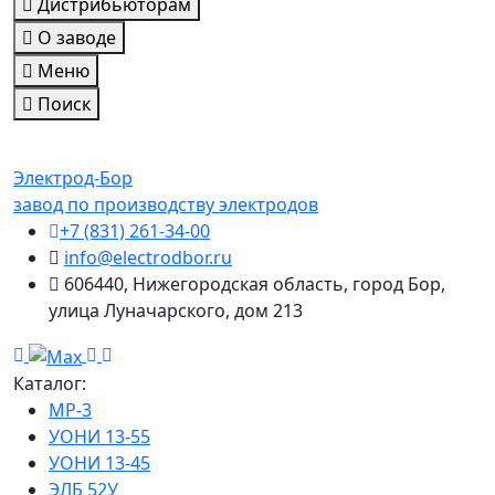
Дистрибьюторам
О заводе
Меню
Поиск
Электрод-Бор
завод по производству электродов
+7 (831) 261-34-00
info@electrodbor.ru
606440, Нижегородская область, город Бор,
улица Луначарского, дом 213
Каталог:
МР-3
УОНИ 13-55
УОНИ 13-45
ЭЛБ 52У