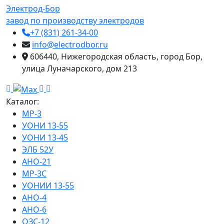
Электрод-Бор
завод по производству электродов
+7 (831) 261-34-00
info@electrodbor.ru
606440, Нижегородская область, город Бор,
улица Луначарского, дом 213
Каталог:
МР-3
УОНИ 13-55
УОНИ 13-45
ЭЛБ 52У
АНО-21
МР-3С
УОНИИ 13-55
АНО-4
АНО-6
ОЗС-12