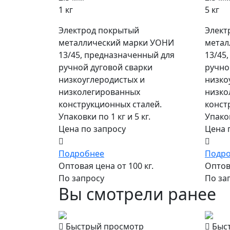
1 кг
5 кг
Электрод покрытый
Элект
металлический марки УОНИ
метал
13/45, предназначенный для
13/45
ручной дуговой сварки
ручно
низкоуглеродистых и
низко
низколегированных
низко
конструкционных сталей.
конст
Упаковки по 1 кг и 5 кг.
Упаков
Цена по запросу
Цена 
Подробнее
Подр
Оптовая цена от 100 кг.
Оптова
По запросу
По за
Вы смотрели ранее
Быстрый просмотр
Быс