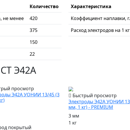
Количество
Характеристика
, не менее
420
Коэффициент наплавки, г
375
Расход электродов на 1 к
150
22
ОСТ Э42А
популярный
трый просмотр
роды Э42А УОНИИ 13/45 (3
Быстрый просмотр
кг)
Электроды Э42А УОНИИ 13/
мм, 1 кг) - PREMIUM
3 мм
1 кг
род покрытый