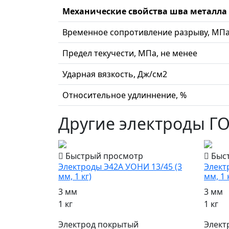
Механические свойства шва металла
Временное сопротивление разрыву, МПа
Предел текучести, МПа, не менее
Ударная вязкость, Дж/см2
Относительное удлиннение, %
Другие электроды Г
Быстрый просмотр
Быс
Электроды Э42А УОНИ 13/45 (3
Элект
мм, 1 кг)
мм, 1 
3 мм
3 мм
1 кг
1 кг
Электрод покрытый
Элект