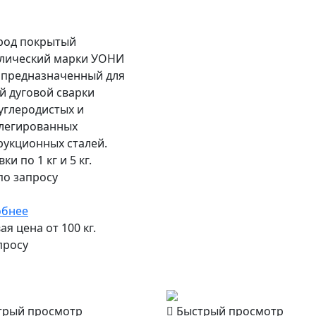
род покрытый
лический марки УОНИ
, предназначенный для
й дуговой сварки
углеродистых и
легированных
рукционных сталей.
ки по 1 кг и 5 кг.
по запросу
обнее
я цена от 100 кг.
просу
трый просмотр
Быстрый просмотр