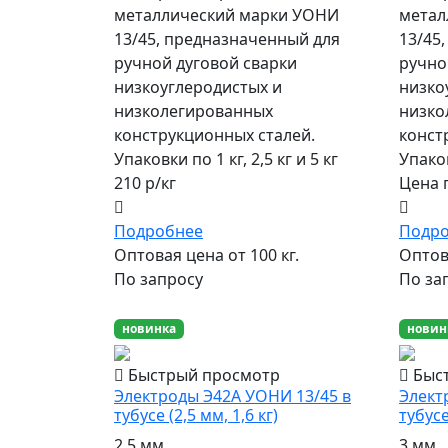
металлический марки УОНИ
метал
13/45, предназначенный для
13/45
ручной дуговой сварки
ручно
низкоуглеродистых и
низко
низколегированных
низко
конструкционных сталей.
конст
Упаковки по 1 кг, 2,5 кг и 5 кг
Упаков
210 р/кг
Цена 
Подробнее
Подр
Оптовая цена от 100 кг.
Оптова
По запросу
По за
новинка
новин
Быстрый просмотр
Быс
Электроды Э42А УОНИ 13/45 в
Элект
тубусе (2,5 мм, 1,6 кг)
тубусе
2.5 мм
3 мм