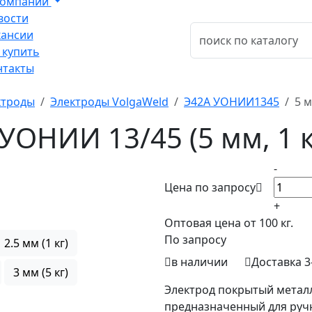
компании
вости
кансии
 купить
нтакты
ктроды
Электроды VolgaWeld
Э42А УОНИИ1345
5 м
УОНИИ 13/45 (5 мм, 1 к
-
Цена по запросу
+
Оптовая цена от 100 кг.
По запросу
2.5 мм (1 кг)
в наличии
Доставка 3
3 мм (5 кг)
Электрод покрытый метал
предназначенный для ручн