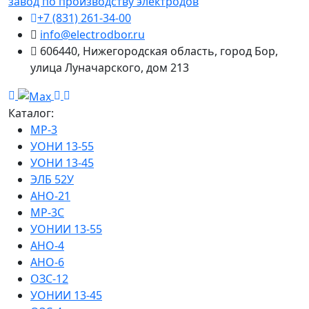
завод по производству электродов
+7 (831) 261-34-00
info@electrodbor.ru
606440, Нижегородская область, город Бор,
улица Луначарского, дом 213
Каталог:
МР-3
УОНИ 13-55
УОНИ 13-45
ЭЛБ 52У
АНО-21
МР-3С
УОНИИ 13-55
АНО-4
АНО-6
ОЗС-12
УОНИИ 13-45