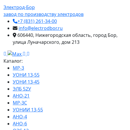
Электрод-Бор
завод по производству электродов
+7 (831) 261-34-00
info@electrodbor.ru
606440, Нижегородская область, город Бор,
улица Луначарского, дом 213
Каталог:
МР-3
УОНИ 13-55
УОНИ 13-45
ЭЛБ 52У
АНО-21
МР-3С
УОНИИ 13-55
АНО-4
АНО-6