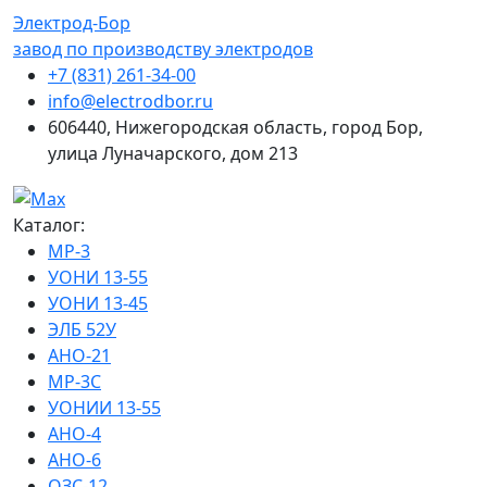
Электрод-Бор
завод по производству электродов
+7 (831) 261-34-00
info@electrodbor.ru
606440, Нижегородская область, город Бор,
улица Луначарского, дом 213
Каталог:
МР-3
УОНИ 13-55
УОНИ 13-45
ЭЛБ 52У
АНО-21
МР-3С
УОНИИ 13-55
АНО-4
АНО-6
ОЗС-12