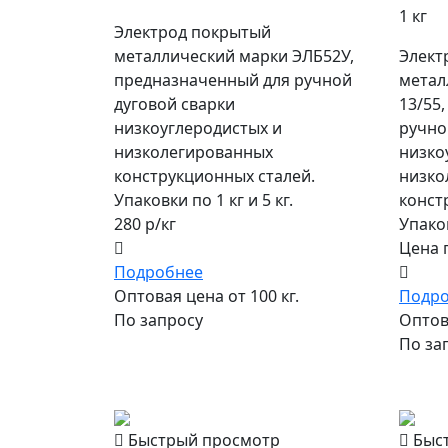
1 кг
Электрод покрытый
металлический марки ЭЛБ52У,
Элект
предназначенный для ручной
метал
дуговой сварки
13/55
низкоуглеродистых и
ручно
низколегированных
низко
конструкционных сталей.
низко
Упаковки по 1 кг и 5 кг.
конст
280 р/кг
Упаков
Цена 
Подробнее
Оптовая цена от 100 кг.
Подр
По запросу
Оптова
По за
популярный
попул
Быстрый просмотр
Быс