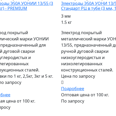
роды Э50А УОНИИ 13/55 (3
Электроды Э50А УОНИ 13/
кг) - PREMIUM
Стандарт РЦ в тубе (3 мм, 1
3 мм
1.5 кг
род покрытый
Электрод покрытый
лический марки УОНИИ
металлический марки УО
, предназначенный для
13/55, предназначенный д
й дуговой сварки
ручной дуговой сварки
углеродистых и
низкоуглеродистых и
легированных
низколегированных
рукционных сталей.
конструкционных сталей.
ки по 1 кг, 2,5кг, 3кг и 5 кг.
Цена по запросу
по запросу
Подробнее
обнее
Оптовая цена от 100 кг.
я цена от 100 кг.
По запросу
просу