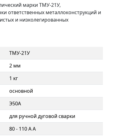
лический марки ТМУ-21У,
рки ответственных металлоконструкций и
дистых и низколегированных
ТМУ-21У
2 мм
1 кг
основной
Э50А
для ручной дуговой сварки
80 - 110 А А