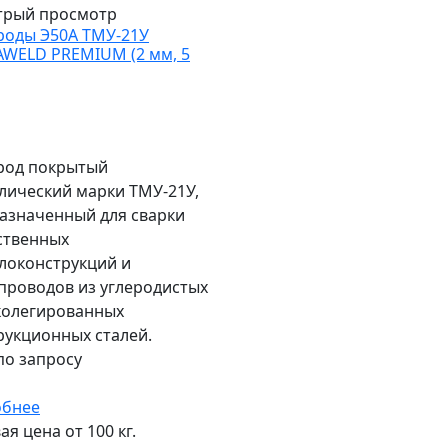
трый просмотр
роды Э50А ТМУ-21У
WELD PREMIUM (2 мм, 5
род покрытый
лический марки ТМУ-21У,
азначенный для сварки
ственных
локонструкций и
проводов из углеродистых
колегированных
рукционных сталей.
по запросу
обнее
я цена от 100 кг.