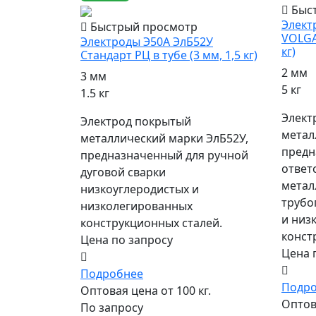
Быс
Элект
Быстрый просмотр
VOLGA
Электроды Э50А ЭлБ52У
кг)
Стандарт РЦ в тубе (3 мм, 1,5 кг)
2 мм
3 мм
5 кг
1.5 кг
Элект
Электрод покрытый
метал
металлический марки ЭлБ52У,
предн
предназначенный для ручной
ответ
дуговой сварки
метал
низкоуглеродистых и
трубо
низколегированных
и низ
конструкционных сталей.
конст
Цена по запросу
Цена 
Подробнее
Подр
Оптовая цена от 100 кг.
Оптова
По запросу