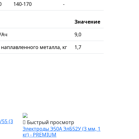
0
140-170
-
Значение
/Ач
9,0
г наплавленного металла, кг
1,7
популярный
55 (3
Быстрый просмотр
Электроды Э50А ЭлБ52У (3 мм, 1
кг) - PREMIUM