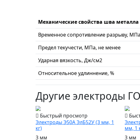
Механические свойства шва металла
Временное сопротивление разрыву, МПа
Предел текучести, МПа, не менее
Ударная вязкость, Дж/см2
Относительное удлиннение, %
Другие электроды Г
Быстрый просмотр
Быс
Электроды Э50А ЭлБ52У (3 мм, 1
Элект
кг)
мм, 1 
3 мм
3 мм