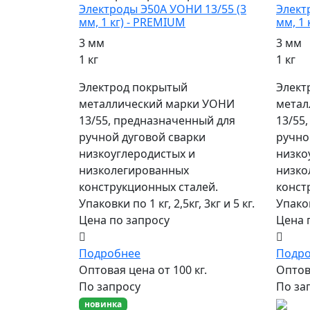
Электроды Э50А УОНИ 13/55 (3
Элект
мм, 1 кг) - PREMIUM
мм, 1 
3 мм
3 мм
1 кг
1 кг
Электрод покрытый
Элект
металлический марки УОНИ
метал
13/55, предназначенный для
13/55
ручной дуговой сварки
ручно
низкоуглеродистых и
низко
низколегированных
низко
конструкционных сталей.
конст
Упаковки по 1 кг, 2,5кг, 3кг и 5 кг.
Упаков
Цена по запросу
Цена 
Подробнее
Подр
Оптовая цена от 100 кг.
Оптова
По запросу
По за
новинка