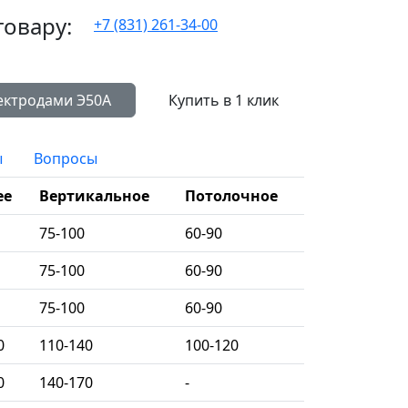
товару:
+7 (831) 261-34-00
Сравнить с другими электродами Э50А
Купить в 1 клик
ы
Вопросы
ее
Вертикальное
Потолочное
75-100
60-90
75-100
60-90
75-100
60-90
0
110-140
100-120
0
140-170
-