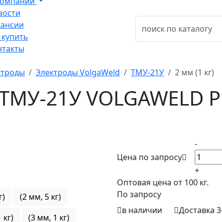
компании
вости
кансии
 купить
нтакты
ктроды
Электроды VolgaWeld
ТМУ-21У
2 мм (1 кг)
 ТМУ-21У VOLGAWELD P
-
Цена по запросу
+
Оптовая цена от 100 кг.
По запросу
г)
(2 мм, 5 кг)
в наличии
Доставка 3
 кг)
(3 мм, 1 кг)