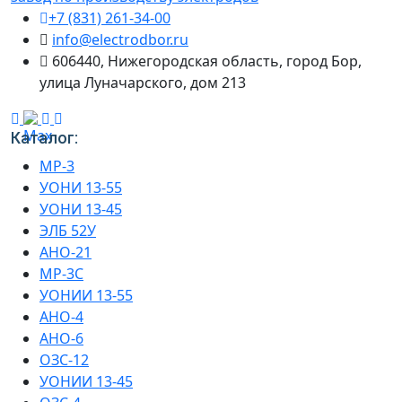
+7 (831) 261-34-00
info@electrodbor.ru
606440, Нижегородская область, город Бор,
улица Луначарского, дом 213
Каталог:
МР-3
УОНИ 13-55
УОНИ 13-45
ЭЛБ 52У
АНО-21
МР-3С
УОНИИ 13-55
АНО-4
АНО-6
ОЗС-12
УОНИИ 13-45