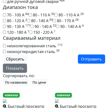
468
для ручной дуговой сварки
Диапазон тока
84
30
29
70 - 100 А
80 - 110 А
80 - 110 А А
2
60
28
80 - 120 А
80 - 140 А
80 - 170 А
177
52
4
90 - 130 А
90 - 140 А
90 - 140 А А
1
1
120 - 180 А
150 - 220 А
Свариваемый материал
112
низколегированная сталь
30
низкоуглеродистая сталь
Сбросить
Отправить
Показать
Сортировать по:
По названию
По цене
новинка
новинка
Быстрый просмотр
Быстрый просмотр