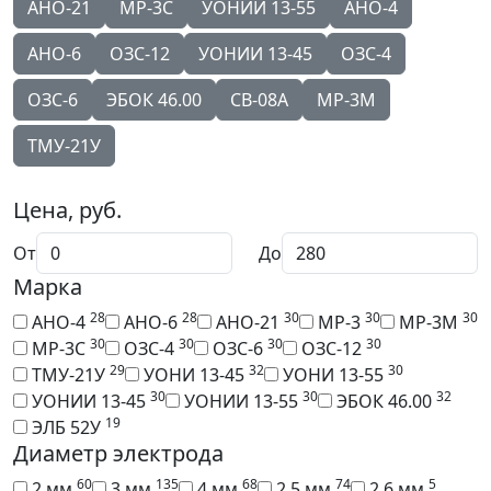
АНО-21
МР-3С
УОНИИ 13-55
АНО-4
АНО-6
ОЗС-12
УОНИИ 13-45
ОЗС-4
ОЗС-6
ЭБОК 46.00
СВ-08А
МР-3М
ТМУ-21У
Цена, руб.
От
До
Марка
28
28
30
30
30
АНО-4
АНО-6
АНО-21
МР-3
МР-3М
30
30
30
30
МР-3С
ОЗС-4
ОЗС-6
ОЗС-12
29
32
30
ТМУ-21У
УОНИ 13-45
УОНИ 13-55
30
30
32
УОНИИ 13-45
УОНИИ 13-55
ЭБОК 46.00
19
ЭЛБ 52У
Диаметр электрода
60
135
68
74
5
2 мм
3 мм
4 мм
2.5 мм
2.6 мм