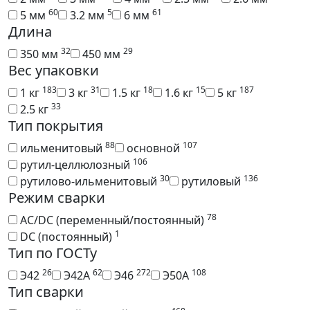
60
5
61
5 мм
3.2 мм
6 мм
Длина
32
29
350 мм
450 мм
Вес упаковки
183
31
18
15
187
1 кг
3 кг
1.5 кг
1.6 кг
5 кг
33
2.5 кг
Тип покрытия
88
107
ильменитовый
основной
106
рутил-целлюлозный
30
136
рутилово-ильменитовый
рутиловый
Режим сварки
78
AC/DC (переменный/постоянный)
1
DC (постоянный)
Тип по ГОСТу
26
62
272
108
Э42
Э42А
Э46
Э50А
Тип сварки